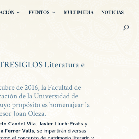
ACIÓN
EVENTOS
MULTIMEDIA
NOTICIAS
NTRESIGLOS Literatura e
d
tubre de 2016, la Facultad de
ación de la Universidad de
cuyo propósito es homenajear la
fesor Joan Oleza.
elo Candel Vila
,
Javier Lluch-Prats
y
a Ferrer Valls
, se impartirán diversas
omo el concepto de patrimonio literario y