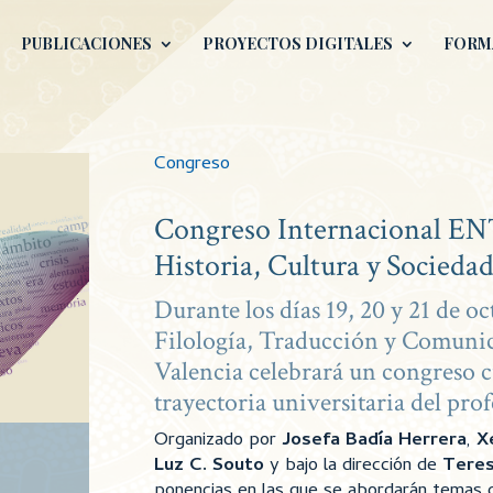
PUBLICACIONES
PROYECTOS DIGITALES
FORM
Congreso
Congreso Internacional E
Historia, Cultura y Socieda
Durante los días 19, 20 y 21 de oc
Filología, Traducción y Comunic
Valencia celebrará un congreso 
trayectoria universitaria del pro
Organizado por
Josefa Badía Herrera
,
X
Luz C. Souto
y bajo la dirección de
Teres
ponencias en las que se abordarán temas c