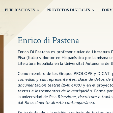
PUBLICACIONES
PROYECTOS DIGITALES
FORM
Enrico di Pastena
Enrico Di Pastena es profesor titular de Literatura E
Pisa (Italia) y doctor en Hispanística por la misma u
Literatura Española en la Universitat Autònoma de B
Como miembro de los Grupos PROLOPE y DICAT, pa
comedias y sus representantes. Base de datos de 
documentación teatral (1540-1700)
y en el proyect
textos e instrumentos de investigación
. Forma pa
la universidad de Pisa
Ricezione, riscritture e tradu
dal Rinascimento all»età contemporánea
.