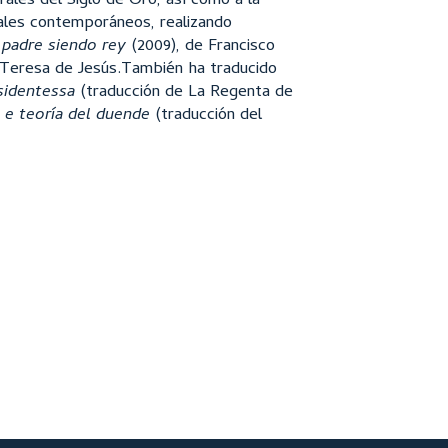
rales del Siglo de Oro, así como a la
rales contemporáneos, realizando
 padre siendo rey
(2009), de Francisco
 Teresa de Jesús.También ha traducido
sidentessa
(traducción de La Regenta de
 e teoría del duende
(traducción del