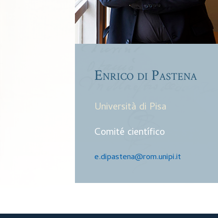
Enrico di Pastena
Università di Pisa
Comité científico
e.dipastena@rom.unipi.it