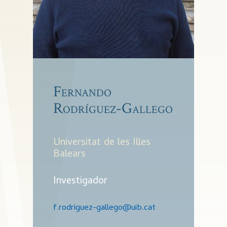
Fernando
Rodríguez-Gallego
Universitat de les Illes
Balears
Investigador
f.rodriguez-gallego@uib.cat